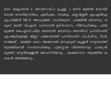
2024 ഒക്ടോബർ 6 ഞായറാഴ്‌ച ഉച്ചയ്ക്ക് 2 മണി മുതൽ മാടായി
ബാങ്ക് ഓഡിറ്റോറിയം, എരിപുരം നടക്കും. കല്ലാശ്ശേരി എംഎൽഎ
എം.വിജിൻ MLA അധ്യക്ഷത വഹിക്കുന്ന ചടങ്ങിൽ ദേവസ്വം വ
കുപ്പ് മന്ത്രി വി.എൻ. വാസവൻ ഉദ്ഘാടനം നിർവഹിക്കും. പത്മ
ഭൂഷൻ കെ.എസ്.ചിത്ര, മലബാർ ദേവസ്വം ബോർഡ് പ്രസിഡണ്ട്
എം.ആർ.മുരളി, ജില്ലാ പഞ്ചായത്ത് പ്രസിഡണ്ട് പി.പി.ദിവ്യ, ടി.വി.
രാജേഷ് , ക്ഷേത്ര കലാ അക്കാദമി സെക്രട്ടറി കൃഷ്ണൻ നടുവലത്ത്
തുടങ്ങിയവർ സംബന്ധിക്കും. പുരസ്കാര വിതരണവും ചാക്യാർ
കൂത്ത്, ഓട്ടൻതുള്ളൽ മോഹിനിയാട്ടം , യക്ഷഗാനം തുടങ്ങിയ ക
ലകൾ അരങ്ങേറും.