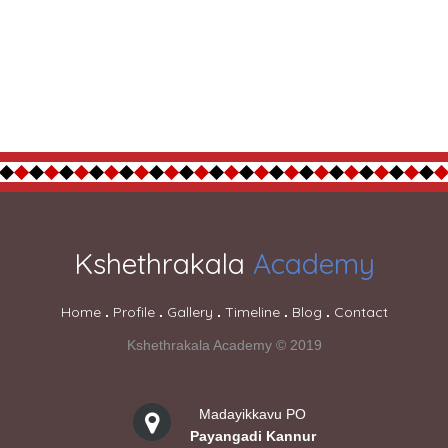
Kshethrakala
Academy
Home
Profile
Gallery
Timeline
Blog
Contact
.
.
.
.
.
Kshethrakala Academy © 2019
Madayikkavu PO
Payangadi Kannur